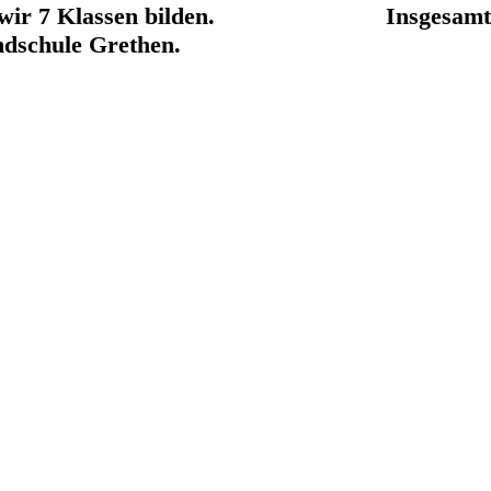
onnten wir 7 Klassen bilden.
Insgesamt
dschule Grethen.
a Herr Schwarz
 Frau Rosenberg
 Frau Payo-Gil
2b Frau Thei
 3 Frau Vog
 Frau Auffermann